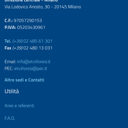
Via Lodovico Ariosto, 30 - 20145 Milano
C.F.:
97057290153
P.IVA:
05203430961
Tel.
(+39)
02 485 61 301
Fax
(+39)
02 480 13 031
Email:
info@etvilloresi.it
PEC:
etvilloresi@pec.it
Altre sedi e Contatti
Utilità
Aree e referenti
F.A.Q.