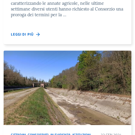
caratterizzando le annate agricole, nelle ultime
settimane diversi utenti hanno richiesto al Consorzio una
proroga dei termini per la …
LEGGI DI PIÙ
CITTADINI
,
CONSORZIATI
,
IN EVIDENZA
,
ISTITUZIONI
22 GEN 2024