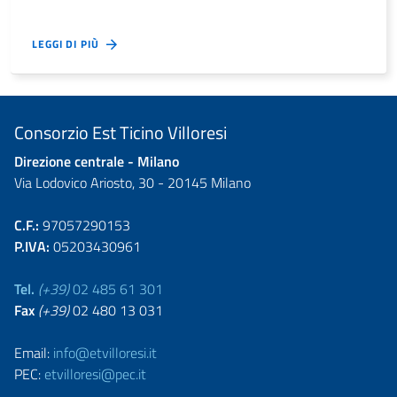
LEGGI DI PIÙ
Consorzio Est Ticino Villoresi
Direzione centrale - Milano
Via Lodovico Ariosto, 30 - 20145 Milano
C.F.:
97057290153
P.IVA:
05203430961
Tel.
(+39)
02 485 61 301
Fax
(+39)
02 480 13 031
Email:
info@etvilloresi.it
PEC:
etvilloresi@pec.it